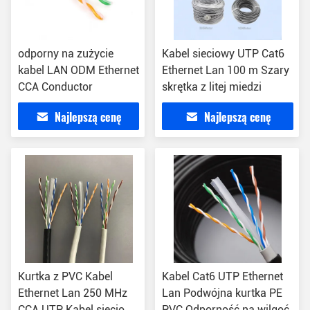
odporny na zużycie
Kabel sieciowy UTP Cat6
kabel LAN ODM Ethernet
Ethernet Lan 100 m Szary
CCA Conductor
skrętka z litej miedzi
Najlepszą cenę
Najlepszą cenę
Kurtka z PVC Kabel
Kabel Cat6 UTP Ethernet
Ethernet Lan 250 MHz
Lan Podwójna kurtka PE
CCA UTP Kabel sieciowy
PVC Odporność na wilgoć