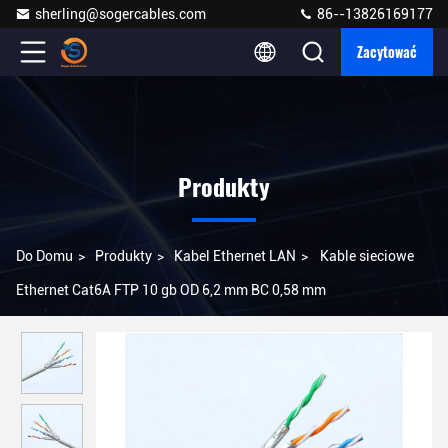
sherling@sogercables.com
86--13826169177
Zacytować
Produkty
Do Domu
>
Produkty
>
Kabel Ethernet LAN
>
Kable sieciowe
Ethernet Cat6A FTP 10 gb OD 6,2 mm BC 0,58 mm