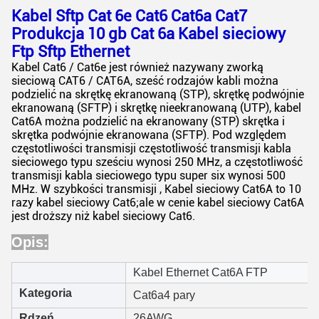
Kabel Sftp Cat 6e Cat6 Cat6a Cat7
Produkcja 10 gb Cat 6a Kabel sieciowy
Ftp Sftp Ethernet
Kabel Cat6 / Cat6e jest również nazywany zworką
sieciową CAT6 / CAT6A, sześć rodzajów kabli można
podzielić na skrętkę ekranowaną (STP), skrętkę podwójnie
ekranowaną (SFTP) i skrętkę nieekranowaną (UTP), kabel
Cat6A można podzielić na ekranowany (STP) skrętka i
skrętka podwójnie ekranowana (SFTP). Pod względem
częstotliwości transmisji częstotliwość transmisji kabla
sieciowego typu sześciu wynosi 250 MHz, a częstotliwość
transmisji kabla sieciowego typu super six wynosi 500
MHz. W szybkości transmisji , Kabel sieciowy Cat6A to 10
razy kabel sieciowy Cat6;ale w cenie kabel sieciowy Cat6A
jest droższy niż kabel sieciowy Cat6.
Opis
:
Kabel Ethernet Cat6A FTP
Kategoria
Cat6a
4 pary
Rdzeń
26AWG