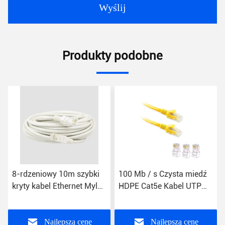
Wyślij
Produkty podobne
8-rdzeniowy 10m szybki
100 Mb / s Czysta miedź
kryty kabel Ethernet Mylar
HDPE Cat5e Kabel UTP
Rip CE Cat 5e Patch Cord
LAN Komputer Podłącz
kabel krosowy
Najlepszą cenę
Najlepszą cenę