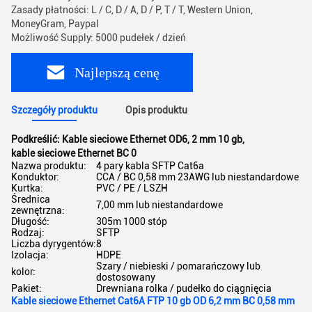
Zasady płatności: L / C, D / A, D / P, T / T, Western Union,
MoneyGram, Paypal
Możliwość Supply: 5000 pudełek / dzień
Najlepszą cenę
Szczegóły produktu
Opis produktu
Podkreślić:
Kable sieciowe Ethernet OD6
,
2 mm 10 gb
,
kable sieciowe Ethernet BC 0
Nazwa produktu:
4 pary kabla SFTP Cat6a
Konduktor:
CCA / BC 0,58 mm 23AWG lub niestandardowe
Kurtka:
PVC / PE / LSZH
Średnica
7,00 mm lub niestandardowe
zewnętrzna:
Długość:
305m 1000 stóp
Rodzaj:
SFTP
Liczba dyrygentów:
8
Izolacja:
HDPE
Szary / niebieski / pomarańczowy lub
kolor:
dostosowany
Pakiet:
Drewniana rolka / pudełko do ciągnięcia
Kable sieciowe Ethernet Cat6A FTP 10 gb OD 6,2 mm BC 0,58 mm